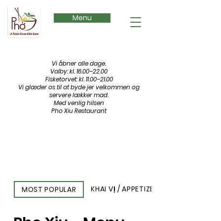
Menu
Vi åbner alle dage.
Valby: kl. 16.00–22.00
Fisketorvet: kl. 11.00–21.00
Vi glæder os til at byde jer velkommen og
servere lækker mad.
Med venlig hilsen
Pho Xiu Restaurant
KHAI VỊ / APPETIZERS
MOST POPULAR